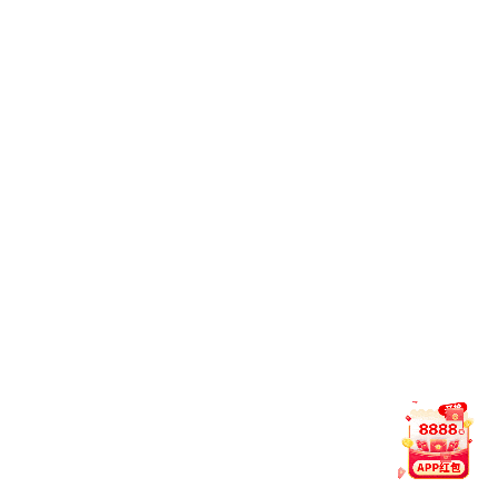
屈服于绿军之下。因此，要想在季后赛中走远，需要
做好充分准备。
例如，对雄鹿而言，他们有着字母哥这样的超级明
星，可以单靠个人能力改变比赛局势。而76人则拥有
恩比德这样的内线巨兽，同样能够给任何一支防守带
来压力。在与这些顶级队伍交锋时，凯尔特人必须保
持高水平发挥，并寻找破解他们战术的方法，以确保
胜利。
此外，各支东部新兴力量，如克利夫兰骑士等，也逐
渐崭露头角。他们年轻且富有朝气，一旦把握住机
会，很可能会制造意想不到的问题。因此，在常规赛
阶段，每一场比赛都至关重要，而绿军需要保持专
注，以应对不同风格和策略的新兴竞争者。