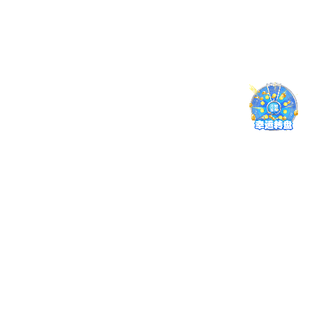
力不仅能拉开空间，也可以吸引对方防守，从而为内
线创造更多机会。他与塔图姆之间良好的配合，让绿
军形成了一个高效且难以阻挡的双星组合。
另一方面，在防守端，布朗同样具有出色表现。他善
于利用速度和预判能力去干扰对手投篮，同时凭借身
体条件赢得许多篮板球。这种全能型选手对于任何一
支争冠球队而言都是不可或缺的重要资产，使得凯尔
特人在各个环节都具备优势。
3、对抗其他东部球队挑战
尽管凯尔特人在阵容上拥有巨大的优势，但仍需面对
来自其他东部球队严峻挑战。目前，包括密尔沃基雄
鹿、费城76人等传统强队都具备相当实力，这些球队
都有着丰富的大赛经验及优秀球员，他们并不会轻易