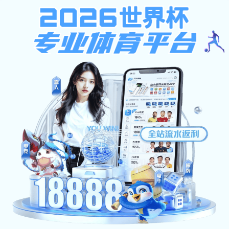
注册入口
全天更新 ·
世界杯官网
赛
事实时同步
无论您身在何处，
世界杯官网APP
为您带来高速、
高清、稳定的观赛体验。
下载客户端
网页端访问